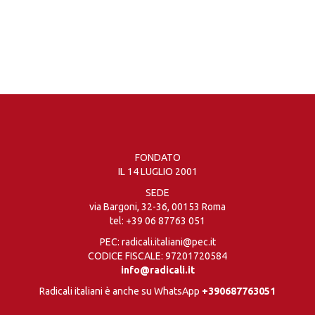
FONDATO
IL 14 LUGLIO 2001
SEDE
via Bargoni, 32-36, 00153 Roma
tel:
+39 06 87763 051
PEC: radicali.italiani@pec.it
CODICE FISCALE: 97201720584
info@radicali.it
Radicali italiani è anche su WhatsApp
+390687763051