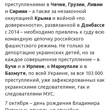
преступлениями в
Чечне
,
Грузии
,
Ливии
и
Сириии
– а также за незаконной
оккупацией
Крыма
и войной «по
доверенности», развязанной в
Донбассе
с 2014 – необходимо привлечь к суду всю
командную цепочку российского
фашистского режима. Не только за
депортацию украинских детей, но за
каждое совершенное преступление – в
Буче
и в
Ирпене
, в
Мариуполе
и в
Бахмуте
, по всей Украине, за все 103 000
преступлений, уже зафиксированных как
украинскими следователями, так и
следователями МУС.
7 октября – день рождения Владимира
Путина и, отнюдь не случайно,