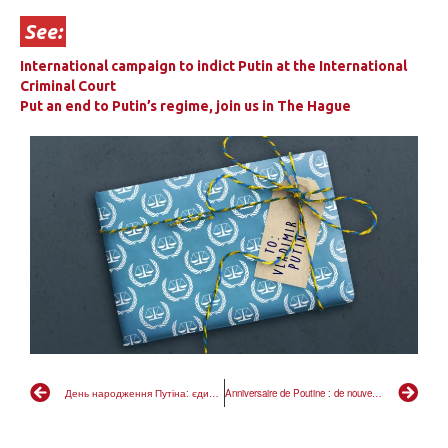
See:
International campaign to indict Putin at the International
Criminal Court
Put an end to Putin’s regime, join us in The Hague
День народження Путіна: єдиний можливий подарунок – нові звинувачення в Гаазі
Anniversaire de Poutine : de nouveaux actes d’accusation à La Haye comme seul cadeau possible