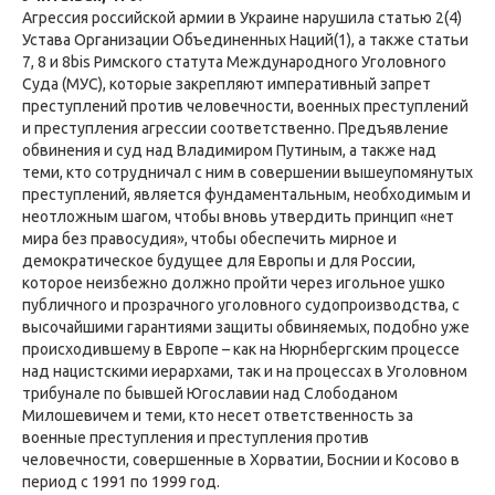
Агрессия российской армии в Украине нарушила статью 2(4)
Устава Организации Объединенных Наций(1), а также статьи
7, 8 и 8bis Римского статута Международного Уголовного
Суда (МУС), которые закрепляют императивный запрет
преступлений против человечности, военных преступлений
и преступления агрессии соответственно. Предъявление
обвинения и суд над Владимиром Путиным, а также над
теми, кто сотрудничал с ним в совершении вышеупомянутых
преступлений, является фундаментальным, необходимым и
неотложным шагом, чтобы вновь утвердить принцип «нет
мира без правосудия», чтобы обеспечить мирное и
демократическое будущее для Европы и для России,
которое неизбежно должно пройти через игольное ушко
публичного и прозрачного уголовного судопроизводства, с
высочайшими гарантиями защиты обвиняемых, подобно уже
происходившему в Европе – как на Нюрнбергским процессе
над нацистскими иерархами, так и на процессах в Уголовном
трибунале по бывшей Югославии над Слободаном
Милошевичем и теми, кто несет ответственность за
военные преступления и преступления против
человечности, совершенные в Хорватии, Боснии и Косово в
период с 1991 по 1999 год.