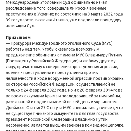
Международный Уголовный Суд официально начал
расследование того, совершала ли Россия военные
преступления в Украине; по состоянию на 3 марта 2022 года
39 государств, включая Италию, уже подписали процедуру
активации Суда.
Призываем
— Прокурора Международного Уголовного Суда (МУС)
работать над тем, чтобы оказалось возможным
предъявление обвинения от имени МУС Владимиру Путину
(Президенту Российской Федерации) и любому другому
лицу, причастному к совершению преступления агрессии,
военных преступлений и преступлений против
человечности в ходе вооруженной агрессии против Украины
со стороны Российской Федерации, осуществляемой не
только с 24 февраля 2022 года, но и с 20 февраля 2014 года
во время оккупации Крыма и последовавшей за ним войны,
развязанной и подпитываемой по сей день в украинском
Донбассе. Статья 27 Статута МУС специально уточняет, что
не существует никакого иммунитета для глав государств;
президент Российской Федерации Владимир Путин,
несомненно, является высшим звеном в командной цепочке,