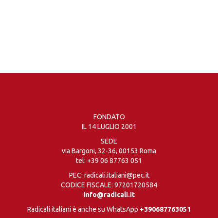
FONDATO
IL 14 LUGLIO 2001
SEDE
via Bargoni, 32-36, 00153 Roma
tel:
+39 06 87763 051
PEC: radicali.italiani@pec.it
CODICE FISCALE: 97201720584
info@radicali.it
Radicali italiani è anche su WhatsApp
+390687763051