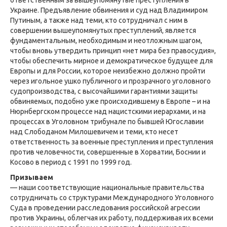
ответственным за вышеупомянутые преступления в
Украине. Предъявление обвинения и суд над Владимиром
Путиным, а также над теми, кто сотрудничал с ним в
совершении вышеупомянутых преступлений, является
фундаментальным, необходимым и неотложным шагом,
чтобы вновь утвердить принцип «нет мира без правосудия»,
чтобы обеспечить мирное и демократическое будущее для
Европы и для России, которое неизбежно должно пройти
через игольное ушко публичного и прозрачного уголовного
судопроизводства, с высочайшими гарантиями защиты
обвиняемых, подобно уже происходившему в Европе – и на
Нюрнбергском процессе над нацистскими иерархами, и на
процессах в Уголовном трибунале по бывшей Югославии
над Слободаном Милошевичем и теми, кто несет
ответственность за военные преступления и преступления
против человечности, совершенные в Хорватии, Боснии и
Косово в период с 1991 по 1999 год.
Призываем
— наши соответствующие национальные правительства
сотрудничать со структурами Международного Уголовного
Суда в проведении расследования российской агрессии
против Украины, облегчая их работу, поддерживая их всеми