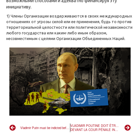
возможными способами и адекватно финансируя эту
инициативу.
1) Члены Организации воздерживаются в своих международных
отношениях от угрозы силой или ее применения, будь то против
территориальной целостности или политической независимости
любого государства или каким-либо иным образом,
несовместимым с целями Организации Объединенных Наций.
VLADIMIR POUTINE DOIT ÊTRE INCULPÉ
Vladimir Putin must be indicted before the international criminal court.
DEVANT LA COUR PÉNALE INTERNATIONALE DE LA HAYE