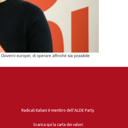
i Governi europei, di operare affinché sia possibile
Radicali Italiani è membro dell’ALDE Party.
Scarica qui la carta dei valori: