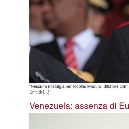
“Nessuna nostalgia per Nicolás Maduro, dittatore crimina
Uniti di […]
Venezuela: assenza di Eur