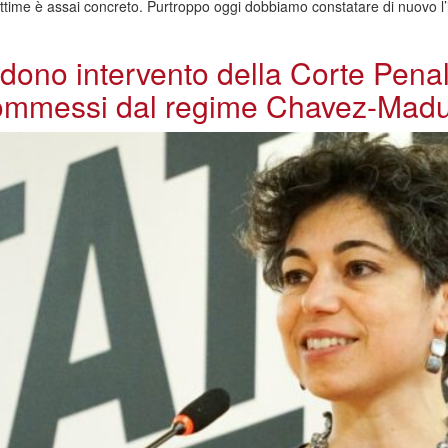
vittime è assai concreto. Purtroppo oggi dobbiamo constatare di nuovo l’
edono intervento della Corte Penal
 commessi dal regime Chavez-Mad