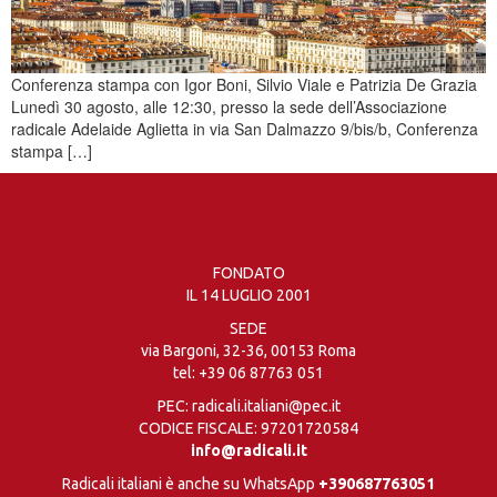
Conferenza stampa con Igor Boni, Silvio Viale e Patrizia De Grazia
Lunedì 30 agosto, alle 12:30, presso la sede dell’Associazione
radicale Adelaide Aglietta in via San Dalmazzo 9/bis/b, Conferenza
stampa […]
FONDATO
IL 14 LUGLIO 2001
SEDE
via Bargoni, 32-36, 00153 Roma
tel:
+39 06 87763 051
PEC: radicali.italiani@pec.it
CODICE FISCALE: 97201720584
info@radicali.it
Radicali italiani è anche su WhatsApp
+390687763051