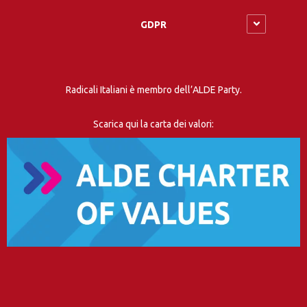
GDPR
Radicali Italiani è membro dell’ALDE Party.
Scarica qui la carta dei valori: