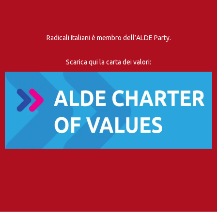
Radicali Italiani è membro dell’ALDE Party.
Scarica qui la carta dei valori: