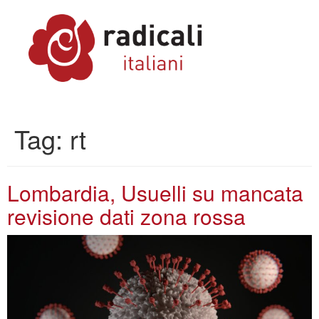
Tag:
rt
Lombardia, Usuelli su mancata
revisione dati zona rossa