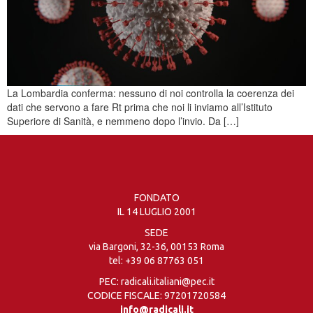
La Lombardia conferma: nessuno di noi controlla la coerenza dei
dati che servono a fare Rt prima che noi li inviamo all’Istituto
Superiore di Sanità, e nemmeno dopo l’invio. Da […]
FONDATO
IL 14 LUGLIO 2001
SEDE
via Bargoni, 32-36, 00153 Roma
tel:
+39 06 87763 051
PEC: radicali.italiani@pec.it
CODICE FISCALE: 97201720584
info@radicali.it