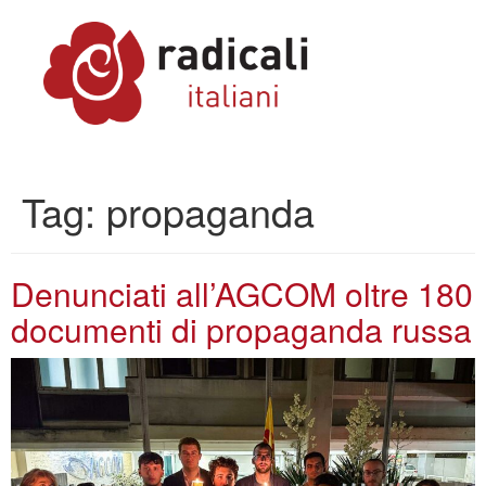
Tag:
propaganda
Denunciati all’AGCOM oltre 180
documenti di propaganda russa