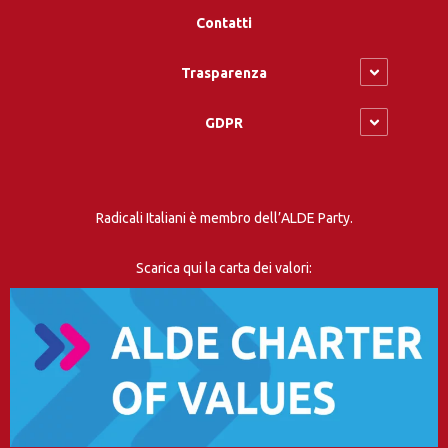
Contatti
Trasparenza
GDPR
Radicali Italiani è membro dell’ALDE Party.
Scarica qui la carta dei valori: