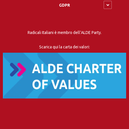
GDPR
Radicali Italiani è membro dell’ALDE Party.
Scarica qui la carta dei valori: