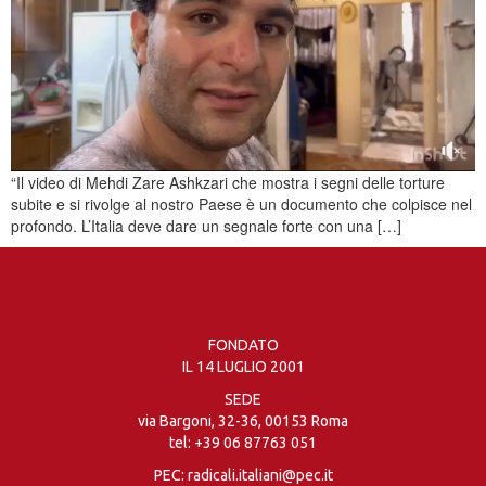
“Il video di Mehdi Zare Ashkzari che mostra i segni delle torture
subite e si rivolge al nostro Paese è un documento che colpisce nel
profondo. L’Italia deve dare un segnale forte con una […]
FONDATO
IL 14 LUGLIO 2001
SEDE
via Bargoni, 32-36, 00153 Roma
tel:
+39 06 87763 051
PEC: radicali.italiani@pec.it