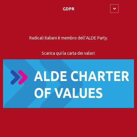
GDPR
Radicali Italiani è membro dell’ALDE Party.
Scarica qui la carta dei valori: