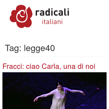
Tag:
legge40
Fracci: ciao Carla, una di noi