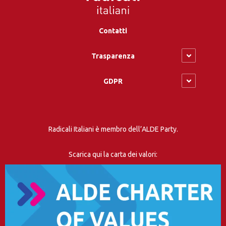
Contatti
Trasparenza
GDPR
Radicali Italiani è membro dell’ALDE Party.
Scarica qui la carta dei valori: