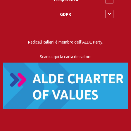
GDPR
Radicali Italiani è membro dell’ALDE Party.
Scarica qui la carta dei valori: