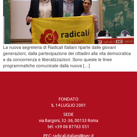
La nuova segreteria di Radicali Italiani riparte dalle giovani
generazioni, dalla partecipazione dei cittadini alla vita democratica
e da concorrenza e liberalizzazioni. Sono queste le linee
programmatiche comunicate dalla nuova […]
FONDATO
IL 14 LUGLIO 2001
SEDE
via Bargoni, 32-36, 00153 Roma
tel:
+39 06 87763 051
PEC: radicali.italiani@pec.it