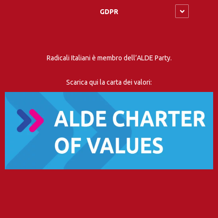
GDPR
Radicali Italiani è membro dell’ALDE Party.
Scarica qui la carta dei valori: