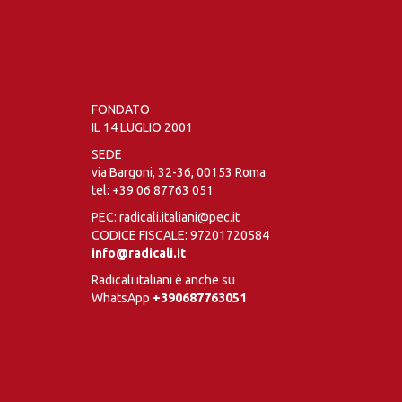
FONDATO
IL 14 LUGLIO 2001
SEDE
via Bargoni, 32-36, 00153 Roma
tel:
+39 06 87763 051
PEC: radicali.italiani@pec.it
CODICE FISCALE: 97201720584
info@radicali.it
Radicali italiani è anche su
WhatsApp
+390687763051