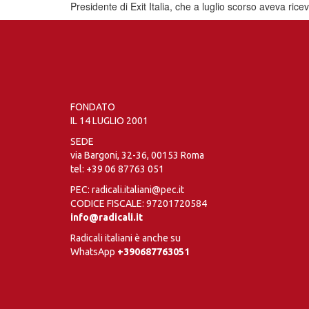
Presidente di Exit Italia, che a luglio scorso aveva rice
FONDATO
IL 14 LUGLIO 2001
SEDE
via Bargoni, 32-36, 00153 Roma
tel:
+39 06 87763 051
PEC: radicali.italiani@pec.it
CODICE FISCALE: 97201720584
info@radicali.it
Radicali italiani è anche su
WhatsApp
+390687763051