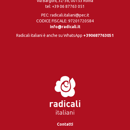
via Bargoni, 32-36, 00153 Roma
tel:
+39 06 87763 051
PEC: radicali.italiani@pec.it
CODICE FISCALE: 97201720584
info@radicali.it
Radicali italiani è anche su WhatsApp
+390687763051
Contatti