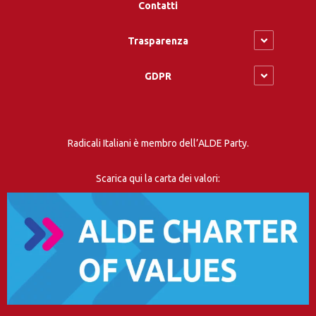
Contatti
Trasparenza
GDPR
Radicali Italiani è membro dell’ALDE Party.
Scarica qui la carta dei valori: