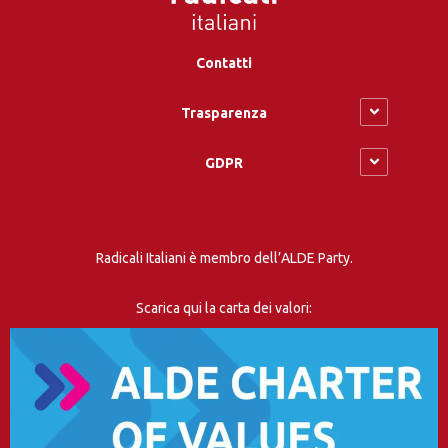
Contatti
Trasparenza
GDPR
Radicali Italiani è membro dell’ALDE Party.
Scarica qui la carta dei valori: