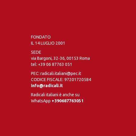
FONDATO
IL 14 LUGLIO 2001
SEDE
via Bargoni, 32-36, 00153 Roma
tel:
+39 06 87763 051
PEC: radicali.italiani@pec.it
CODICE FISCALE: 97201720584
info@radicali.it
Radicali italiani è anche su
WhatsApp
+390687763051