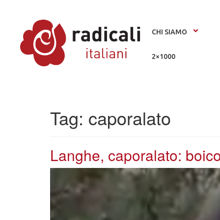
CHI SIAMO
2×1000
Tag:
caporalato
Langhe, caporalato: boicot