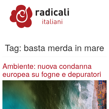
Tag:
basta merda in mare
Ambiente: nuova condanna
europea su fogne e depuratori