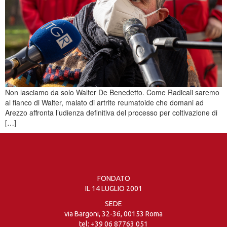
Non lasciamo da solo Walter De Benedetto. Come Radicali saremo
al fianco di Walter, malato di artrite reumatoide che domani ad
Arezzo affronta l’udienza definitiva del processo per coltivazione di
[…]
FONDATO
IL 14 LUGLIO 2001
SEDE
via Bargoni, 32-36, 00153 Roma
tel:
+39 06 87763 051