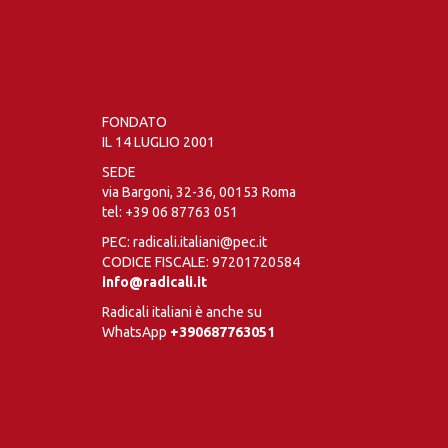
FONDATO
IL 14 LUGLIO 2001
SEDE
via Bargoni, 32-36, 00153 Roma
tel:
+39 06 87763 051
PEC: radicali.italiani@pec.it
CODICE FISCALE: 97201720584
info@radicali.it
Radicali italiani è anche su
WhatsApp
+390687763051