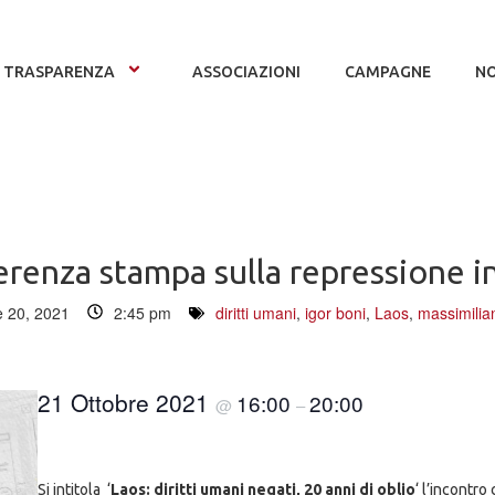
TRASPARENZA
ASSOCIAZIONI
CAMPAGNE
NO
renza stampa sulla repressione i
e 20, 2021
2:45 pm
diritti umani
,
igor boni
,
Laos
,
massimilian
21 Ottobre 2021
16:00
20:00
@
–
Si intitola ‘
Laos: diritti umani negati, 20 anni di oblio
‘ l’incontro