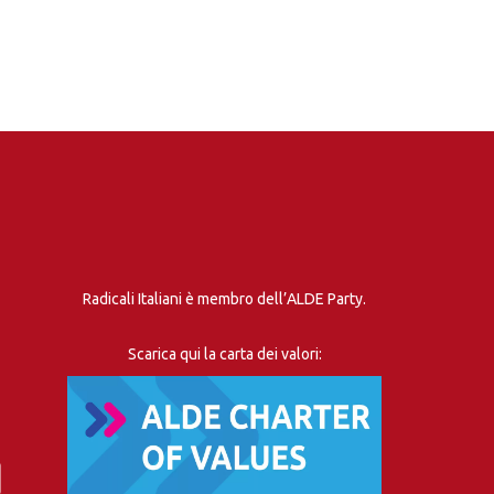
Radicali Italiani è membro dell’ALDE Party.
Scarica qui la carta dei valori: