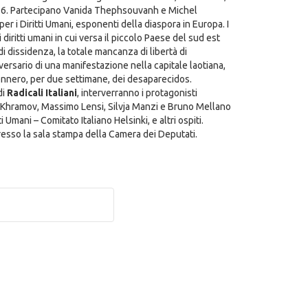
32-36. Partecipano Vanida Thephsouvanh e Michel
i Diritti Umani, esponenti della diaspora in Europa. I
diritti umani in cui versa il piccolo Paese del sud est
di dissidenza, la totale mancanza di libertà di
versario di una manifestazione nella capitale laotiana,
vennero, per due settimane, dei desaparecidos.
di
Radicali Italiani
, interverranno i protagonisti
laj Khramov, Massimo Lensi, Silvja Manzi e Bruno Mellano
Umani – Comitato Italiano Helsinki, e altri ospiti.
resso la sala stampa della Camera dei Deputati.