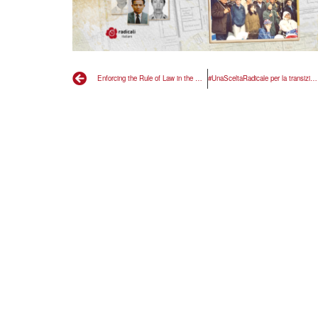
Enforcing the Rule of Law in the European Union
#UnaSceltaRadicale per la transizione ecologica