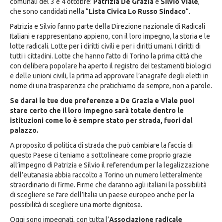
comunali del 3 e 4 ottobre:
Patrizia De Grazia
e
Silvio Viale
,
che sono candidati nella “
Lista Civica Lo Russo Sindaco
“.
Patrizia e Silvio fanno parte della Direzione nazionale di Radicali
Italiani e rappresentano appieno, con il loro impegno, la storia e le
lotte radicali. Lotte per i diritti civili e per i diritti umani. I diritti di
tutti i cittadini. Lotte che hanno fatto di Torino la prima città che
con delibera popolare ha aperto il registro dei testamenti biologici
e delle unioni civili, la prima ad approvare l’anagrafe degli eletti in
nome di una trasparenza che pratichiamo da sempre, non a parole.
Se darai le tue due preferenze a De Grazia e Viale puoi
stare certo che il loro impegno sarà totale dentro le
istituzioni come lo è sempre stato per strada, fuori dal
palazzo.
A proposito di politica di strada che può cambiare la faccia di
questo Paese ci teniamo a sottolineare come proprio grazie
all’impegno di Patrizia e Silvio il referendum per la legalizzazione
dell’eutanasia abbia raccolto a Torino un numero letteralmente
straordinario di firme. Firme che daranno agli italiani la possibilità
di scegliere se fare dell’Italia un paese europeo anche per la
possibilità di scegliere una morte dignitosa.
Oggi sono impegnati, con tutta l’
Associazione radicale