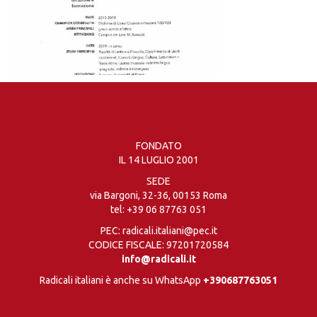
FONDATO
IL 14 LUGLIO 2001
SEDE
via Bargoni, 32-36, 00153 Roma
tel:
+39 06 87763 051
PEC: radicali.italiani@pec.it
CODICE FISCALE: 97201720584
info@radicali.it
Radicali italiani è anche su WhatsApp
+390687763051