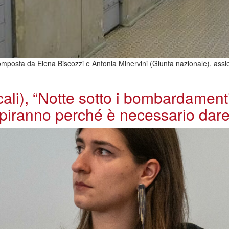
mposta da Elena Biscozzi e Antonia Minervini (Giunta nazionale), assieme
li), “Notte sotto i bombardamenti 
piranno perché è necessario dare