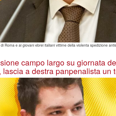
i Roma e ai giovani ebrei italiani vittime della violenta spedizione an
nsione campo largo su giornata del
, lascia a destra panpenalista un