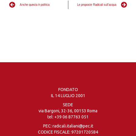
Anche questa è politica
Le proposte Radicali sull’acqua
FONDATO
IL 14 LUGLIO 2001
SEDE
via Bargoni, 32-36, 00153 Roma
tel:
+39 06 87763 051
PEC: radicali.italiani@pec.it
CODICE FISCALE: 97201720584