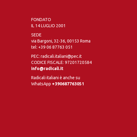
FONDATO
IL 14 LUGLIO 2001
SEDE
via Bargoni, 32-36, 00153 Roma
tel:
+39 06 87763 051
PEC: radicali.italiani@pec.it
CODICE FISCALE: 97201720584
info@radicali.it
Radicali italiani è anche su
WhatsApp
+390687763051