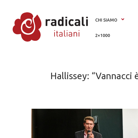
CHI SIAMO
2×1000
Hallissey: “Vannacci è