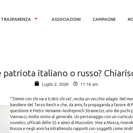
TRASPARENZA
ASSOCIAZIONI
CAMPAGNE
NO
 patriota italiano o russo? Chiari
Luglio 2, 2026
11:16 am
“‘Dimmi con chi vai e ti dirò chi sei’, recita un vecchio adagio. Nel m
bandiere del Terzo Reich e che, da anni, fa propaganda a favore di P
questione è Pietro Veniamin Andrejevich Stramezzi, uno dei pochi 
Vannacci, molto vicino al generale. Un personaggio con un curriculu
sovietici, ufficiali delle SS e amici di Mussolini. Vive a Mosca, rivend
Russia e negli anni ha intrattenuto rapporti con soggetti come Andre