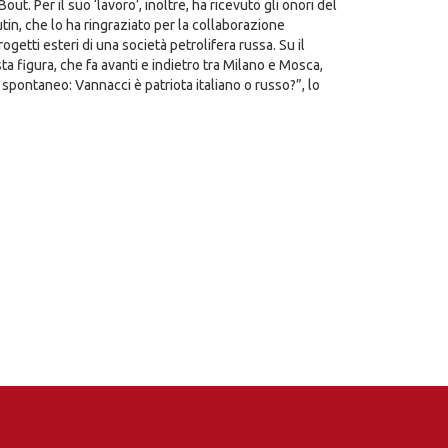
out. Per il suo ‘lavoro’, inoltre, ha ricevuto gli onori del
tin, che lo ha ringraziato per la collaborazione
etti esteri di una società petrolifera russa. Su il
a figura, che fa avanti e indietro tra Milano e Mosca,
e spontaneo: Vannacci è patriota italiano o russo?”, lo