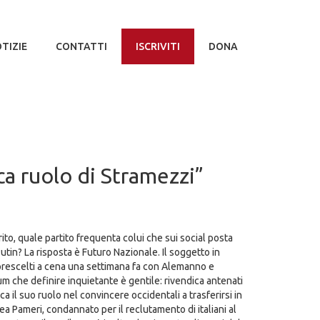
TIZIE
CONTATTI
ISCRIVITI
DONA
sca ruolo di Stramezzi”
erito, quale partito frequenta colui che sui social posta
utin? La risposta è Futuro Nazionale. Il soggetto in
prescelti a cena una settimana fa con Alemanno e
m che definire inquietante è gentile: rivendica antenati
ica il suo ruolo nel convincere occidentali a trasferirsi in
a Pameri, condannato per il reclutamento di italiani al