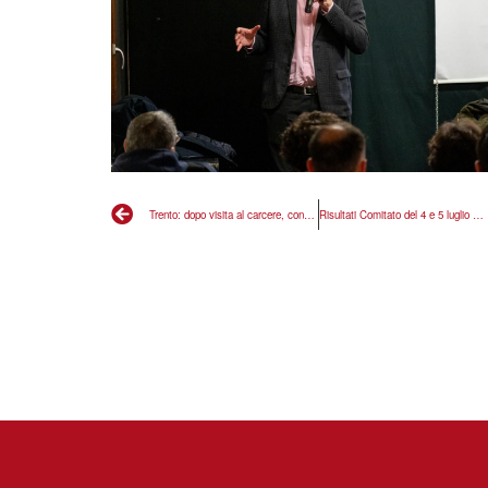
Trento: dopo visita al carcere, conferenza stampa alle 17.30
Risultati Comitato del 4 e 5 luglio 2026