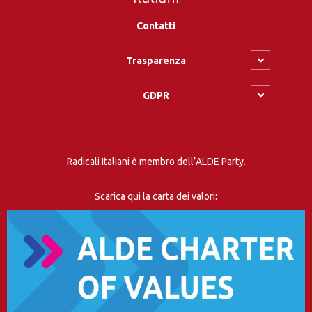
Contatti
Trasparenza
GDPR
Radicali Italiani è membro dell’ALDE Party.
Scarica qui la carta dei valori: