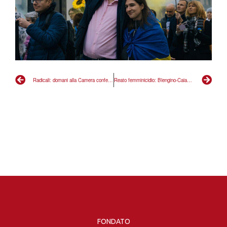
Radicali: domani alla Camera conferenza di lancio della campagna sulla sicurezza e del tour di disobbedienze civili
Reato femminicidio: Blengino-Caiazza, “Noi contrari da sempre, Vannacci gioca sporco”
FONDATO