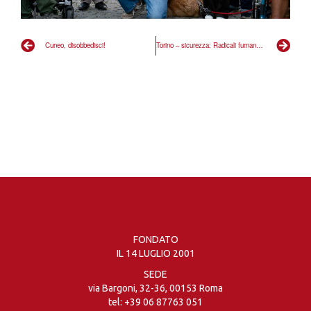
Cuneo, disobbedisci!
Torino – sicurezza: Radicali fumano cannabis dentro il Comune
FONDATO
IL 14 LUGLIO 2001
SEDE
via Bargoni, 32-36, 00153 Roma
tel:
+39 06 87763 051