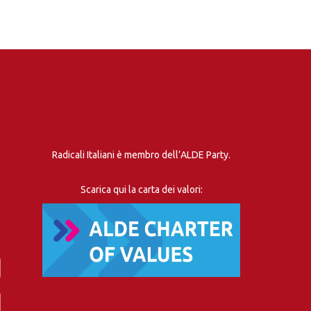
Radicali Italiani è membro dell’ALDE Party.
Scarica qui la carta dei valori: