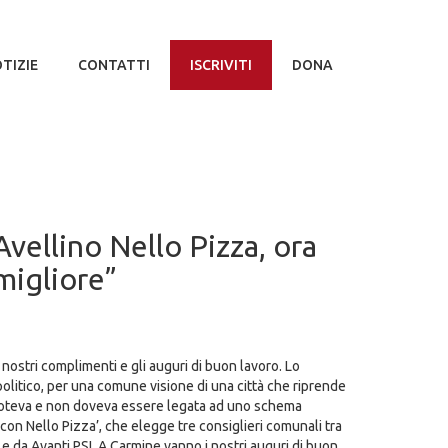
TIZIE
CONTATTI
ISCRIVITI
DONA
vellino Nello Pizza, ora
 migliore”
 nostri complimenti e gli auguri di buon lavoro. Lo
litico, per una comune visione di una città che riprende
 poteva e non doveva essere legata ad uno schema
mo con Nello Pizza’, che elegge tre consiglieri comunali tra
oi e da Avanti PSI. A Carmine vanno i nostri auguri di buon