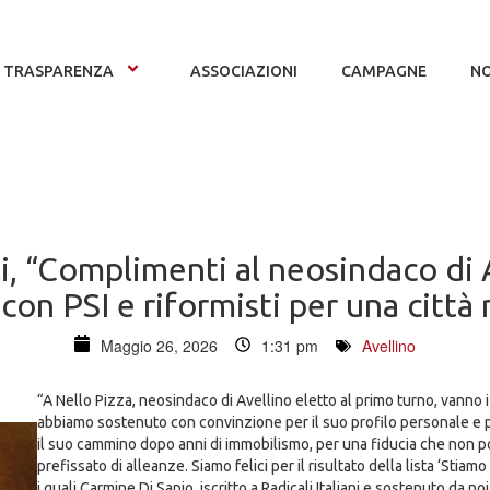
TRASPARENZA
ASSOCIAZIONI
CAMPAGNE
NO
i, “Complimenti al neosindaco di A
con PSI e riformisti per una città
Maggio 26, 2026
1:31 pm
Avellino
“A Nello Pizza, neosindaco di Avellino eletto al primo turno, vanno i
abbiamo sostenuto con convinzione per il suo profilo personale e po
il suo cammino dopo anni di immobilismo, per una fiducia che non
prefissato di alleanze. Siamo felici per il risultato della lista ‘Stia
i quali Carmine Di Sapio, iscritto a Radicali Italiani e sostenuto da n