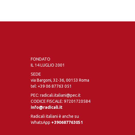
FONDATO
IL 14 LUGLIO 2001
SEDE
via Bargoni, 32-36, 00153 Roma
tel:
+39 06 87763 051
PEC: radicali.italiani@pec.it
CODICE FISCALE: 97201720584
info@radicali.it
Radicali italiani è anche su
WhatsApp
+390687763051