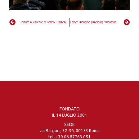
Torture al carcere di Torino: Radicali, “Nessuno è al di sopra della legge”
Foibe: Blengino (Radicali) “Ricordare le vittime è un atto di giustizia storica”
FONDATO
IL 14 LUGLIO 2001
SEDE
via Bargoni, 32-36, 00153 Roma
tel:
+39 06 87763 051