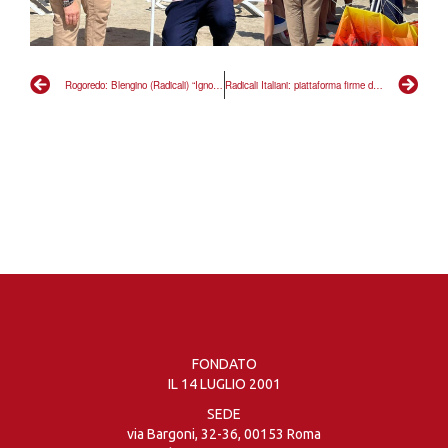
Rogoredo: Blengino (Radicali) “Ignobile sciacallare su un morto, prevalga la legge”
Radicali Italiani: piattaforma firme del Ministero bloccata, diffida a Nordio
FONDATO
IL 14 LUGLIO 2001
SEDE
via Bargoni, 32-36, 00153 Roma