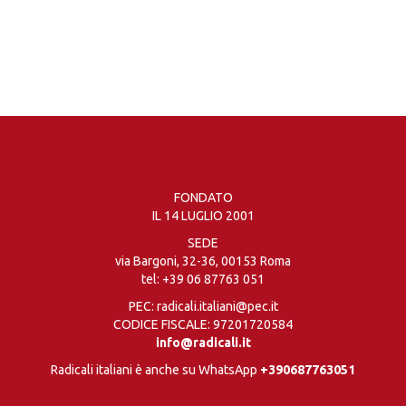
FONDATO
IL 14 LUGLIO 2001
SEDE
via Bargoni, 32-36, 00153 Roma
tel:
+39 06 87763 051
PEC: radicali.italiani@pec.it
CODICE FISCALE: 97201720584
info@radicali.it
Radicali italiani è anche su WhatsApp
+390687763051