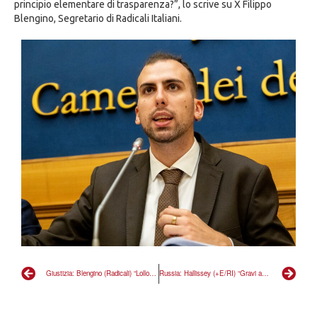
principio elementare di trasparenza?”, lo scrive su X Filippo
Blengino, Segretario di Radicali Italiani.
Giustizia: Blengino (Radicali) “Lollobrigida non ha letto bene la riforma, fa un favore al NO”
Russia: Hallissey (+E/RI) “Gravi affermazioni D’Orsi, Fatto Quotidiano chiarisca rapporto”