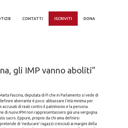
TIZIE
CONTATTI
ISCRIVITI
DONA
na, gli IMP vanno aboliti”
arta Fascina, deputata di FI che in Parlamento si vede di
definire aberrante è poco: abbassare l’età minima per
 accusati di reati contro il patrimonio e la persona.
one di nuovi IPM non rappresentassero già una vergogna.
sto sacro. Eppure, proprio da chi ama definirsi
retende di ‘rieducare’ ragazzi cresciuti ai margini della