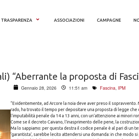
TRASPARENZA
ASSOCIAZIONI
CAMPAGNE
NO
li) “Aberrante la proposta di Fasci
Gennaio 28, 2026
11:51 am
Fascina
,
IPM
“Evidentemente, ad Arcore la noia deve aver preso il sopravvento. M
rado, ha trovato il tempo per depositare una proposta di legge che 
l’imputabilità penale da 14 a 13 anni, con un’attenzione ai minori rom
Come se il decreto Caivano, l’inasprimento delle pene, la costruzi
Ma lo sappiamo: per questa destra il codice penale è al pari di un te
‘garantista’, sarebbe lecito attendersi una domanda: in che modo si p