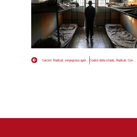
Carceri: Radicali, vergognosa apertura IPM Rovigo
Codice della strada, Radicali: Consulta normalizza calpestare Costituzione