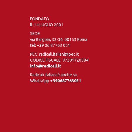
FONDATO
IL 14 LUGLIO 2001
SEDE
via Bargoni, 32-36, 00153 Roma
tel:
+39 06 87763 051
PEC: radicali.italiani@pec.it
CODICE FISCALE: 97201720584
info@radicali.it
Radicali italiani è anche su
WhatsApp
+390687763051