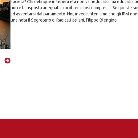
società? Chi delinque in tenera età non va rieducato, ma educato, per
non è la risposta adeguata a problemi così complessi. Se queste so
ad assentarsi dal parlamento. Noi, invece, riteniamo che gli IPM non 
una nota il Segretario di Radicali Italiani, Filippo Blengino.