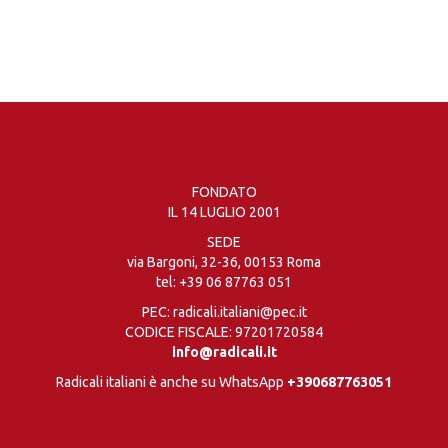
FONDATO
IL 14 LUGLIO 2001
SEDE
via Bargoni, 32-36, 00153 Roma
tel:
+39 06 87763 051
PEC: radicali.italiani@pec.it
CODICE FISCALE: 97201720584
info@radicali.it
Radicali italiani è anche su WhatsApp
+390687763051