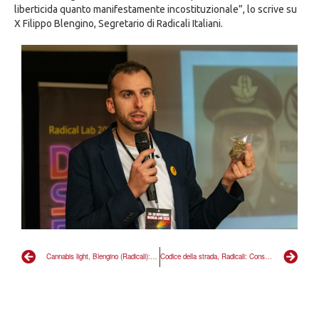
liberticida quanto manifestamente incostituzionale”, lo scrive su
X Filippo Blengino, Segretario di Radicali Italiani.
Cannabis light, Blengino (Radicali): bene la retromarcia della destra, ma resta il disgusto
Codice della strada, Radicali: Consulta normalizza calpestare Costituzione