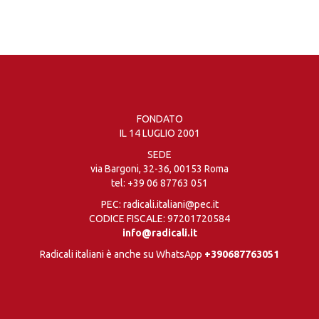
FONDATO
IL 14 LUGLIO 2001
SEDE
via Bargoni, 32-36, 00153 Roma
tel:
+39 06 87763 051
PEC: radicali.italiani@pec.it
CODICE FISCALE: 97201720584
info@radicali.it
Radicali italiani è anche su WhatsApp
+390687763051