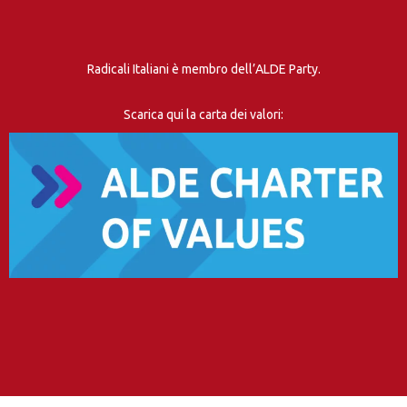
Radicali Italiani è membro dell’ALDE Party.
Scarica qui la carta dei valori: