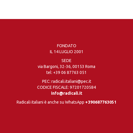
FONDATO
IL 14 LUGLIO 2001
SEDE
via Bargoni, 32-36, 00153 Roma
tel:
+39 06 87763 051
PEC: radicali.italiani@pec.it
CODICE FISCALE: 97201720584
info@radicali.it
Radicali italiani è anche su WhatsApp
+390687763051