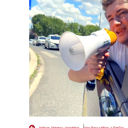
Hallissey, Malpensa: “Immobilismo genera violenza”
Dopo Roma e Milano, il “FreeTaxi basta code basta lobby” e arrivato a Bologna