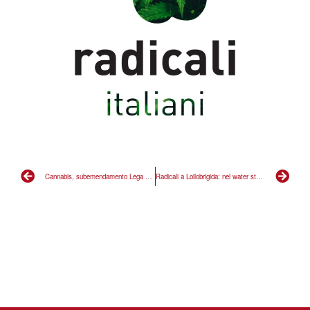
Cannabis, subemendamento Lega stupefacente
Radicali a Lollobrigida: nel water state buttando il Paese