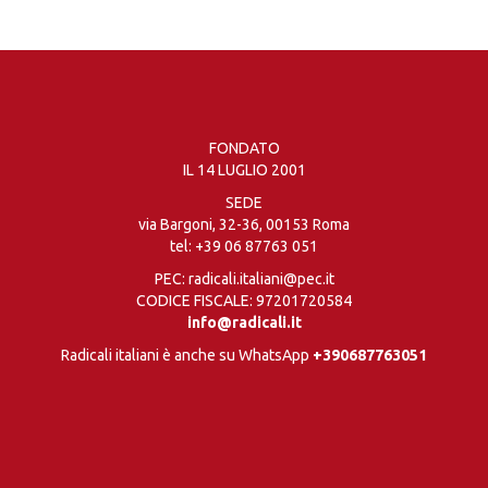
FONDATO
IL 14 LUGLIO 2001
SEDE
via Bargoni, 32-36, 00153 Roma
tel:
+39 06 87763 051
PEC: radicali.italiani@pec.it
CODICE FISCALE: 97201720584
info@radicali.it
Radicali italiani è anche su WhatsApp
+390687763051