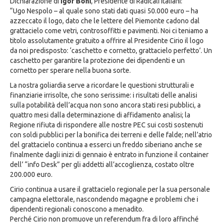
Dichiarazione di
Igor Boni
, Presidente di Radicali Italiani:
“Ugo Nespolo – al quale sono stati dati quasi 50.000 euro – ha
azzeccato il logo, dato che le lettere del Piemonte cadono dal
grattacielo come vetri, controsoffitti e pavimenti. Noi ci teniamo a
titolo assolutamente gratuito a offrire al Presidente Cirio il logo
da noi predisposto: ‘caschetto e cornetto, grattacielo perfetto’. Un
caschetto per garantire la protezione dei dipendenti e un
cornetto per sperare nella buona sorte.
La nostra goliardia serve a ricordare le questioni strutturali e
finanziarie irrisolte, che sono serissime: i risultati delle analisi
sulla potabilità dell’acqua non sono ancora stati resi pubblici, a
quattro mesi dalla determinazione di affidamento analisi; la
Regione rifiuta di rispondere alle nostre PEC sui costi sostenuti
con soldi pubblici per la bonifica dei terreni e delle falde; nell’atrio
del grattacielo continua a esserci un freddo siberiano anche se
finalmente dagli inizi di gennaio è entrato in funzione il container
dell’ “info Desk” per gli addetti all’accoglienza, costato oltre
200.000 euro.
Cirio continua a usare il grattacielo regionale per la sua personale
campagna elettorale, nascondendo magagne e problemi che i
dipendenti regionali conoscono a menadito.
Perché Cirio non promuove un referendum fra di loro affinché