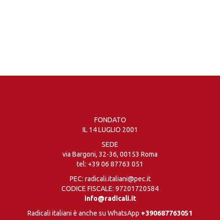
FONDATO
IL 14 LUGLIO 2001
SEDE
via Bargoni, 32-36, 00153 Roma
tel:
+39 06 87763 051
PEC: radicali.italiani@pec.it
CODICE FISCALE: 97201720584
info@radicali.it
Radicali italiani è anche su WhatsApp
+390687763051