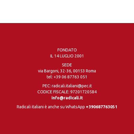
FONDATO
IL 14 LUGLIO 2001
SEDE
via Bargoni, 32-36, 00153 Roma
tel:
+39 06 87763 051
PEC: radicali.italiani@pec.it
CODICE FISCALE: 97201720584
info@radicali.it
Radicali italiani è anche su WhatsApp
+390687763051