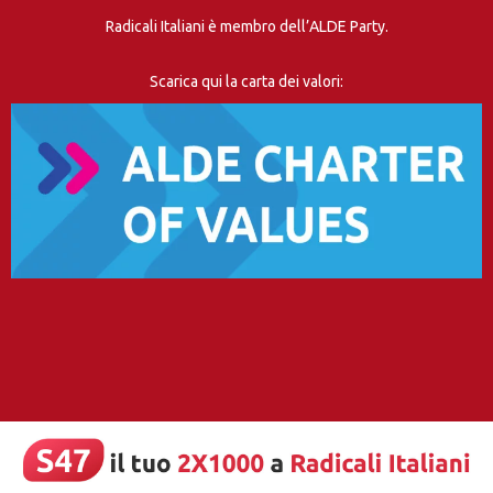
Radicali Italiani è membro dell’ALDE Party.
Scarica qui la carta dei valori: