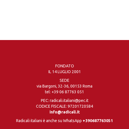
FONDATO
IL 14 LUGLIO 2001
SEDE
via Bargoni, 32-36, 00153 Roma
tel:
+39 06 87763 051
PEC: radicali.italiani@pec.it
CODICE FISCALE: 97201720584
info@radicali.it
Radicali italiani è anche su WhatsApp
+390687763051