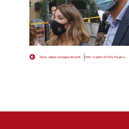
Roma: odiosa campagna dei prolife, urge legge per educazione sessuale nelle scuola
Diritti: lo spirito di Porta Pia per affrontare nuove battaglie civili