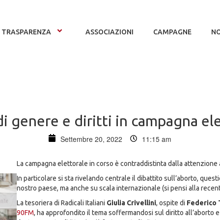
TRASPARENZA
ASSOCIAZIONI
CAMPAGNE
NO
di genere e diritti in campagna el
Settembre 20, 2022
11:15 am
La campagna elettorale in corso è contraddistinta dalla attenzione ai
In particolare si sta rivelando centrale il dibattito sull’aborto, ques
nostro paese, ma anche su scala internazionale (si pensi alla rece
La tesoriera di Radicali Italiani
Giulia Crivellini
, ospite di
Federico 
90FM
, ha approfondito il tema soffermandosi sul diritto all’aborto