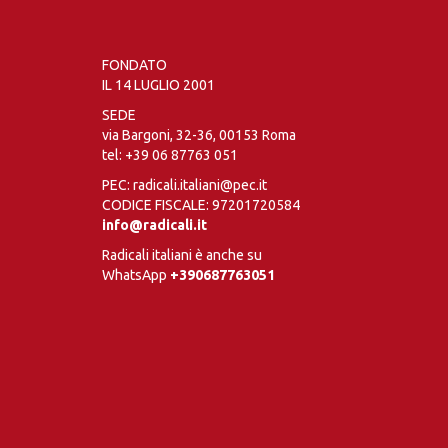
FONDATO
IL 14 LUGLIO 2001
SEDE
via Bargoni, 32-36, 00153 Roma
tel:
+39 06 87763 051
PEC: radicali.italiani@pec.it
CODICE FISCALE: 97201720584
info@radicali.it
Radicali italiani è anche su
WhatsApp
+390687763051