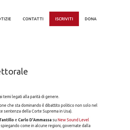
TIZIE
CONTATTI
ISCRIVITI
DONA
ettorale
 temi legati alla parità di genere.
tione che sta dominando il dibattito politico non solo nel
nte sentenza della Corte Suprema in Usa).
Tantillo
e
Carlo D’Ammassa
su
New Sound Level
 e spiegando come in alcune regioni, governate dalla