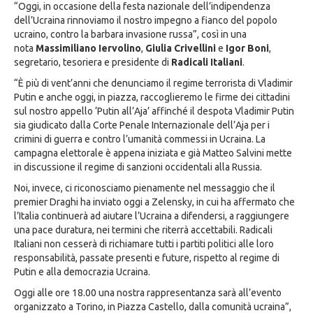
“Oggi, in occasione della festa nazionale dell’indipendenza
dell’Ucraina rinnoviamo il nostro impegno a fianco del popolo
ucraino, contro la barbara invasione russa”, così in una
nota
Massimiliano Iervolino
,
Giulia Crivellini
e
Igor Boni
,
segretario, tesoriera e presidente di
Radicali Italiani
.
“È più di vent’anni che denunciamo il regime terrorista di Vladimir
Putin e anche oggi, in piazza, raccoglieremo le firme dei cittadini
sul nostro appello ‘Putin all’Aja’ affinché il despota Vladimir Putin
sia giudicato dalla Corte Penale Internazionale dell’Aja per i
crimini di guerra e contro l’umanità commessi in Ucraina. La
campagna elettorale è appena iniziata e già Matteo Salvini mette
in discussione il regime di sanzioni occidentali alla Russia.
Noi, invece, ci riconosciamo pienamente nel messaggio che il
premier Draghi ha inviato oggi a Zelensky, in cui ha affermato che
l’Italia continuerà ad aiutare l’Ucraina a difendersi, a raggiungere
una pace duratura, nei termini che riterrà accettabili. Radicali
Italiani non cesserà di richiamare tutti i partiti politici alle loro
responsabilità, passate presenti e future, rispetto al regime di
Putin e alla democrazia Ucraina.
Oggi alle ore 18.00 una nostra rappresentanza sarà all’evento
organizzato a Torino, in Piazza Castello, dalla comunità ucraina”,