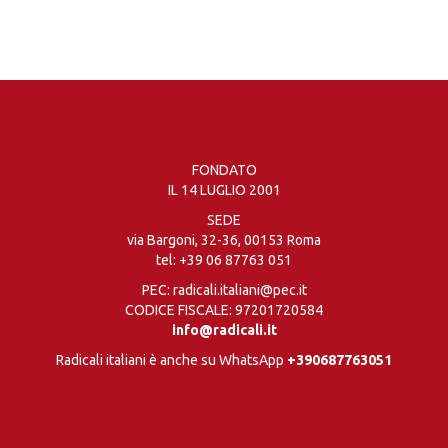
FONDATO
IL 14 LUGLIO 2001
SEDE
via Bargoni, 32-36, 00153 Roma
tel:
+39 06 87763 051
PEC: radicali.italiani@pec.it
CODICE FISCALE: 97201720584
info@radicali.it
Radicali italiani è anche su WhatsApp
+390687763051