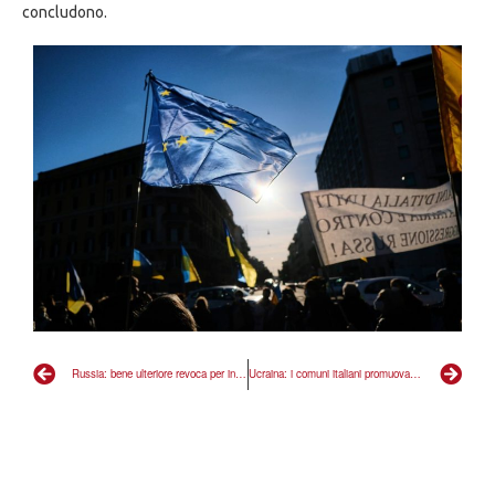
concludono.
Russia: bene ulteriore revoca per indegnità dieci onorificenze a uomini di Putin.
Ucraina: i comuni italiani promuovano gemellaggi con città martoriate dalla guerra