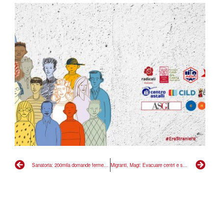
Sanatoria: 200mila domande ferme, governo agisca
Migranti, Magi: Evacuare centri e subito commissione inchiesta su accordi Italia-Libia