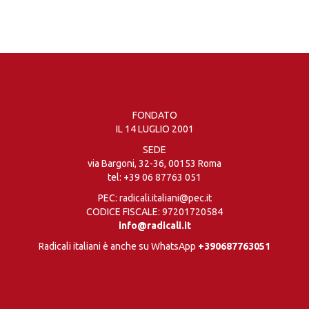
FONDATO
IL 14 LUGLIO 2001
SEDE
via Bargoni, 32-36, 00153 Roma
tel:
+39 06 87763 051
PEC: radicali.italiani@pec.it
CODICE FISCALE: 97201720584
info@radicali.it
Radicali italiani è anche su WhatsApp
+390687763051