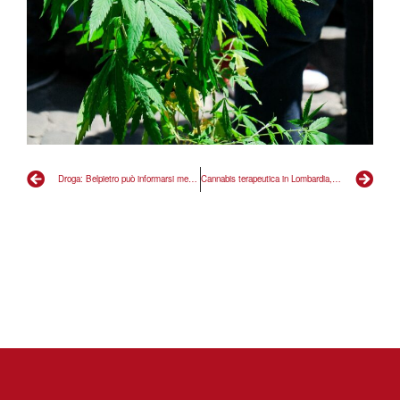
Droga: Belpietro può informarsi meglio leggendo iniziative legalizzazione Radicali
Cannabis terapeutica in Lombardia, a più di due anni dalla mozione, ancora silenzio: “Ci sono aziende pronte a investire per la produzione, non si può più ignorare il tema”