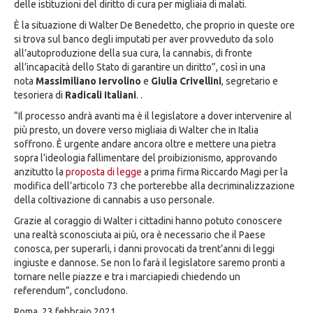
delle istituzioni del diritto di cura per migliaia di malati.
È la situazione di Walter De Benedetto, che proprio in queste ore
si trova sul banco degli imputati per aver provveduto da solo
all’autoproduzione della sua cura, la cannabis, di fronte
all’incapacità dello Stato di garantire un diritto”, così in una
nota
Massimiliano Iervolino
e
Giulia Crivellini
, segretario e
tesoriera di
Radicali Italiani
. .
“Il processo andrà avanti ma è il legislatore a dover intervenire al
più presto, un dovere verso migliaia di Walter che in Italia
soffrono. È urgente andare ancora oltre e mettere una pietra
sopra l’ideologia fallimentare del proibizionismo, approvando
anzitutto la
proposta di legge
a prima firma Riccardo Magi per la
modifica dell’articolo 73 che porterebbe alla decriminalizzazione
della coltivazione di cannabis a uso personale.
Grazie al coraggio di Walter i cittadini hanno potuto conoscere
una realtà sconosciuta ai più, ora è necessario che il Paese
conosca, per superarli, i danni provocati da trent’anni di leggi
ingiuste e dannose. Se non lo farà il legislatore saremo pronti a
tornare nelle piazze e tra i marciapiedi chiedendo un
referendum”, concludono.
Roma, 23 febbraio 2021