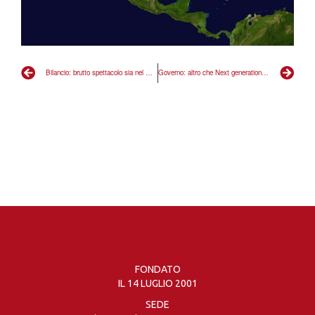
Bilancio: brutto spettacolo sia nel metodo che nel merito
Governo: altro che Next generation, siamo ostaggio della vecchia politica
FONDATO
IL 14 LUGLIO 2001
SEDE