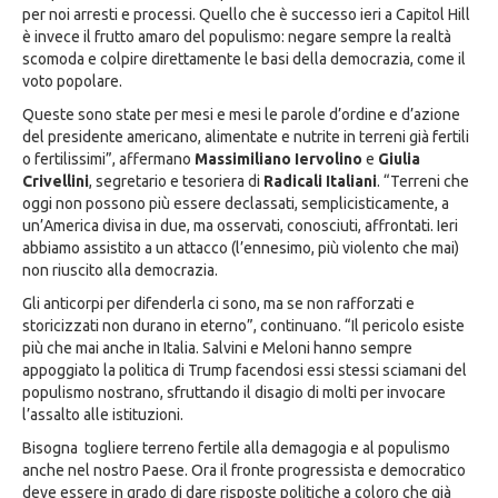
per noi arresti e processi. Quello che è successo ieri a Capitol Hill
è invece il frutto amaro del populismo: negare sempre la realtà
scomoda e colpire direttamente le basi della democrazia, come il
voto popolare.
Queste sono state per mesi e mesi le parole d’ordine e d’azione
del presidente americano, alimentate e nutrite in terreni già fertili
o fertilissimi”, affermano
Massimiliano Iervolino
e
Giulia
Crivellini
, segretario e tesoriera di
Radicali Italiani
. “Terreni che
oggi non possono più essere declassati, semplicisticamente, a
un’America divisa in due, ma osservati, conosciuti, affrontati. Ieri
abbiamo assistito a un attacco (l’ennesimo, più violento che mai)
non riuscito alla democrazia.
Gli anticorpi per difenderla ci sono, ma se non rafforzati e
storicizzati non durano in eterno”, continuano. “Il pericolo esiste
più che mai anche in Italia. Salvini e Meloni hanno sempre
appoggiato la politica di Trump facendosi essi stessi sciamani del
populismo nostrano, sfruttando il disagio di molti per invocare
l’assalto alle istituzioni.
Bisogna togliere terreno fertile alla demagogia e al populismo
anche nel nostro Paese. Ora il fronte progressista e democratico
deve essere in grado di dare risposte politiche a coloro che già